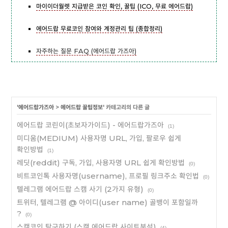
마이이더월렛 지급받은 코인 확인, 꿀팁 (ICO, 무료 에어드랍)
에어드랍 무료코인 참여와 계정관리 팁 (종합정리)
자주하는 질문 FAQ (에어드랍 가즈아)
'
에어드랍가즈아
>
에어드랍 꿀팁정보
' 카테고리의 다른 글
에어드랍 코린이(초보자가이드) - 에어드랍가즈아
(1)
미디움(MEDIUM) 사용자명 URL, 가입, 팔로우 쉽게
확인방법
(1)
레딧(reddit) 구독, 가입, 사용자명 URL 쉽게 확인방법
(0)
비트코인톡 사용자명(username), 프로필 링크주소 확인법
(0)
텔레그램 에어드랍 스캠 사기 (2가지 유형)
(0)
트위터, 텔레그램 @ 아이디(user name) 골뱅이 포함일까
?
(0)
스캠코인 탐구하기 (스캠 에어드랍 사이트분석)
(4)