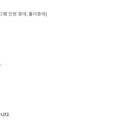
그램 인원 증대, 홀더증대)
.
니다.