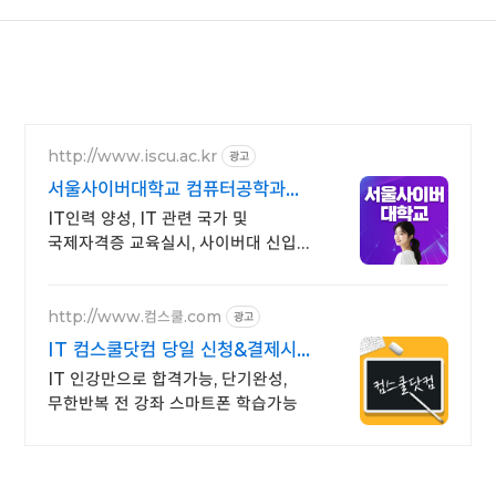
http://www.iscu.ac.kr
광고
서울사이버대학교 컴퓨터공학과
2026 가을학기 신편입생
IT인력 양성, IT 관련 국가 및
국제자격증 교육실시, 사이버대 신입생
수 1위 장학금 지급 1위, 학사 석사 박사
온라인복수학위까지
http://www.컴스쿨.com
광고
IT 컴스쿨닷컴 당일 신청&결제시
기프티콘!
IT 인강만으로 합격가능, 단기완성,
무한반복 전 강좌 스마트폰 학습가능