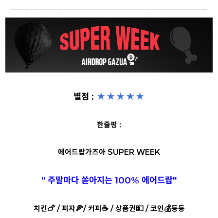
별점 :
★★
★
★
★
한줄평 :
에어드랍가즈아 SUPER WEEK
" 주말마다 쏟아지는 100% 에어드랍"
치킨🍗 / 피자🍕/ 커피☕️ / 상품권💵 / 코인💰등등