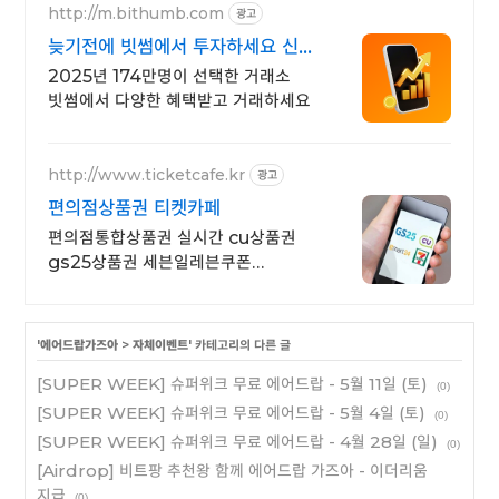
http://m.bithumb.com
광고
늦기전에 빗썸에서 투자하세요 신규
가입 시 5만원 혜택
2025년 174만명이 선택한 거래소
빗썸에서 다양한 혜택받고 거래하세요
http://www.ticketcafe.kr
광고
편의점상품권 티켓카페
편의점통합상품권 실시간 cu상품권
gs25상품권 세븐일레븐쿠폰
이마트24쿠폰
'
에어드랍가즈아
>
자체이벤트
' 카테고리의 다른 글
[SUPER WEEK] 슈퍼위크 무료 에어드랍 - 5월 11일 (토)
(0)
[SUPER WEEK] 슈퍼위크 무료 에어드랍 - 5월 4일 (토)
(0)
[SUPER WEEK] 슈퍼위크 무료 에어드랍 - 4월 28일 (일)
(0)
[Airdrop] 비트팡 추천왕 함께 에어드랍 가즈아 - 이더리움
지급
(0)