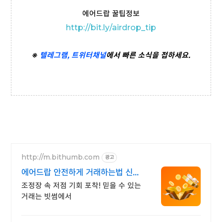
에어드랍 꿀팁정보
http://bit.ly/airdrop_tip
※
텔레그램,
트위터
채널
에서 빠른 소식을 접하세요.
http://m.bithumb.com
광고
에어드랍 안전하게 거래하는법 신규
가입 시 5만원 혜택
조정장 속 저점 기회 포착! 믿을 수 있는
거래는 빗썸에서