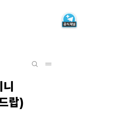
미니
드랍)