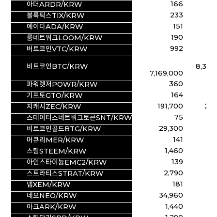
166
아더ARDR/KRW
233
블록틱스TIX/KRW
151
에이다ADA/KRW
190
룸네트워크LOOM/KRW
992
1
버트코인VTC/KRW
비트코인BTC/KRW
8,367
7,169,000
360
파워렛저POWR/KRW
164
기프토GTO/KRW
191,700
217
지캐시ZEC/KRW
75
스테이터스네트워크토큰
SNT/KRW
29,300
32
비트코인골드BTG/KRW
141
머큐리MER/KRW
1,460
1
스팀STEEM/KRW
139
아인스타이늄EMC2/KRW
2,790
3
스트라티스STRAT/KRW
181
넴XEM/KRW
34,960
38
네오NEO/KRW
1,440
1
아크ARK/KRW