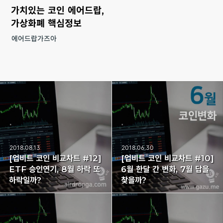
가치있는 코인 에어드랍,
가상화폐 핵심정보
에어드랍가즈아
2018.08.13
2018.06.30
[업비트 코인 비교차트 #12]
[업비트 코인 비교차트 #10]
ETF 승인연기, 8월 하락 또
6월 한달 간 변화, 7월 답을
하락일까?
찾을까?