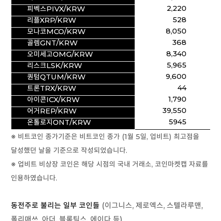
2,220
2
피벡스PIVX/KRW
528
리플XRP/KRW
8,050
7
모나코MCO/KRW
368
골렘GNT/KRW
8,340
7
오미세고OMG/KRW
5,965
5
리스크LSK/KRW
9,600
8
퀀텀QTUM/KRW
44
트론TRX/KRW
1,790
1
아이콘ICX/KRW
39,550
32
어거REP/KRW
5945
3
온톨로지ONT/KRW
※ 비트코인 종가기준은
비트코인 종가 (
1월 5일,
업비트
) 최고점을
달성했던 날을 기준으로 작성되었습니다.
※ 업비트 비상장 코인은 해당 시점의 국내 거래소, 코인마켓캡 자료를
인용하였습니다.
동전주로 불리는 일부 코인들
(이그니스, 제로엑스, 스텔라루맨,
폴리매쓰, 아더, 블록틱스, 에이다
등)