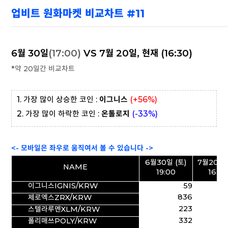
업비트 원화마켓 비교차트 #11
6월 30일
(17:00)
VS 7월 20일, 현재 (16:30)
*약 20일간 비교차트
1. 가장 많이 상승한 코인 :
이그니스
(+56%)
2. 가장 많이 하락한 코인 :
온톨로지
(-33
%)
<- 모바일은 좌우로 움직여서 볼 수 있습니다 ->
6월30일 (토)
7월20일 
NAME
19:00
16:30
이그니스IGNIS/KRW
59
836
제로엑스ZRX/KRW
223
스텔라루멘XLM/KRW
332
폴리매쓰POLY/KRW