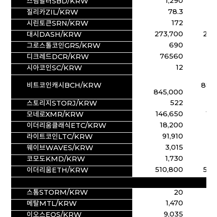
1,290
1
스팀달러SBD/KRW
78.3
질리카ZIL/KRW
172
시린토큰SRN/KRW
273,700
292
대시DASH/KRW
690
그로스톨코인GRS/KRW
76560
80
디크레드DCR/KRW
12
시아코인SC/KRW
비트코인캐시BCH/KRW
880
845,000
522
스토리지STORJ/KRW
146,650
151
모네로XMR/KRW
18,200
18
이더리움클래식ETC/KRW
91,910
94
라이트코인LTC/KRW
3,015
3
웨이브WAVES/KRW
1,730
1
코모도KMD/KRW
510,800
518
이더리움ETH/KRW
스톰STORM/KRW
20
1,470
1
메탈MTL/KRW
9,035
8
이오스EOS/KRW