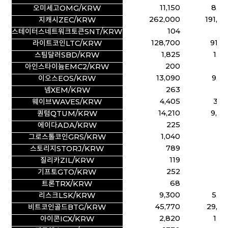
11,150
8,34
오미세고OMG/KRW
262,000
191,7
지캐시ZEC/KRW
104
7
스테이터스네트워크토큰SNT/KRW
128,700
91,9
라이트코인LTC/KRW
1,825
1,2
스팀달러SBD/KRW
200
13
아인스타이늄EMC2/KRW
13,090
9,03
이오스EOS/KRW
263
1
넴XEM/KRW
4,405
3,0
웨이브WAVES/KRW
14,210
9,60
퀀텀QTUM/KRW
225
1
에이다ADA/KRW
1,040
69
그로스톨코인GRS/KRW
789
52
스토리지STORJ/KRW
119
7
질리카ZIL/KRW
252
16
기프토GTO/KRW
68
4
트론TRX/KRW
9,300
5,96
리스크LSK/KRW
45,770
29,30
비트코인골드BTG/KRW
2,820
1,7
아이콘ICX/KRW