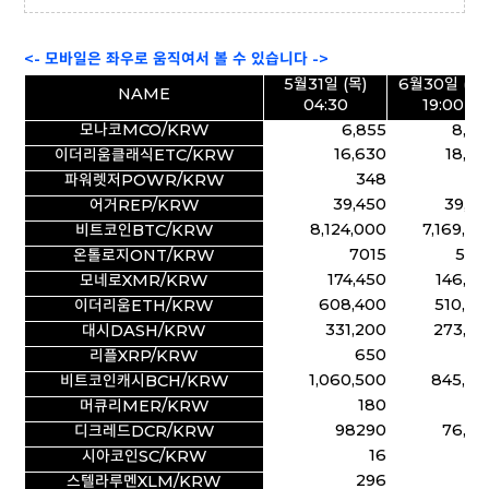
<- 모바일은 좌우로 움직여서 볼 수 있습니다 ->
5월31일 (목)
6월30일 (토)
NAME
04:30
19:00
모나코MCO/KRW
6,855
8,05
16,630
18,20
이더리움클래식ETC/KRW
348
36
파워렛저POWR/KRW
39,450
39,55
어거REP/KRW
8,124,000
7,169,0
비트코인BTC/KRW
7015
5,9
온톨로지ONT/KRW
174,450
146,65
모네로XMR/KRW
608,400
510,80
이더리움ETH/KRW
331,200
273,70
대시DASH/KRW
650
52
리플XRP/KRW
1,060,500
845,00
비트코인캐시BCH/KRW
180
1
머큐리MER/KRW
98290
76,56
디크레드DCR/KRW
16
시아코인SC/KRW
296
22
스텔라루멘XLM/KRW