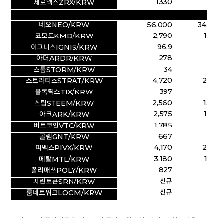
1330
83
제로엑스ZRX/KRW
네오NEO/KRW
56,000
34,96
2,790
1,7
코모도KMD/KRW
96.9
5
이그니스IGNIS/KRW
278
16
아더ARDR/KRW
34
2
스톰STORM/KRW
4,720
2,79
스트라티스STRAT/KRW
397
23
블록틱스TIX/KRW
2,560
1,4
스팀STEEM/KRW
2,575
1,4
아크ARK/KRW
1,785
99
버트코인VTC/KRW
667
36
골렘GNT/KRW
4,170
2,22
피벡스PIVX/KRW
3,180
1,4
메탈MTL/KRW
827
33
폴리매쓰POLY/KRW
신규
17
시린토큰SRN/KRW
신규
19
룸네트워크LOOM/KRW