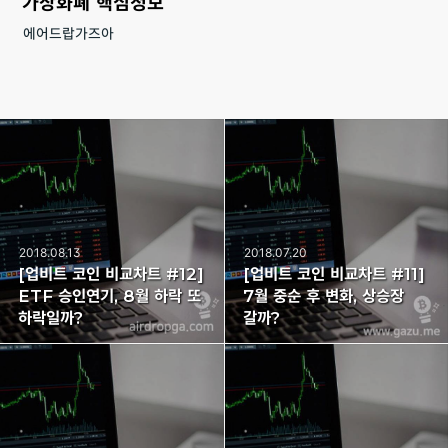
가상화폐 핵심정보
에어드랍가즈아
2018.08.13
2018.07.20
[업비트 코인 비교차트 #12]
[업비트 코인 비교차트 #11]
ETF 승인연기, 8월 하락 또
7월 중순 후 변화, 상승장
하락일까?
갈까?