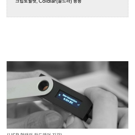
크립토월렛, Coldlar(콜드라) 등등