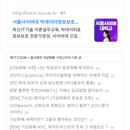
http://www.iscu.ac.kr
광고
서울사이버대 빅데이터정보보호
2026 가을학기 신편입생
최신IT기술 이론실무교육, 빅데이터&
정보보호 전문가양성, 사이버대 신입생
수 1위 장학금 지급 1위, 학사 석사 박사
온라인복수학위까지
'
BITCOIN
>
알고하자 가상화폐
' 카테고리의 다른 글
[가상화폐 서적] 나는 적금보다 암호화폐 투자한다
(4)
코인어스(CoinUs) 마이이더월렛을 대체하는 차세대 지갑
(7)
코인 최대 보유자 순위 보는방법 (이더플로러 활용)
(0)
정말 불편한 힛빗(HitBTC) 거래소 입금방법 알아보기
(0)
[정보] TXID 알아보기 (가상화폐의 운송장 조회)
(0)
ICObench, 신뢰도와 정확도는 얼마나 될까? (ICO 평가
사이트)
(0)
가상화폐 세력이란? 그들이 좋아하는 코인은?
(1)
[정보] 가상화폐 KYC, 화이트리스트의 뜻과 그 위험도는 ?
(0)