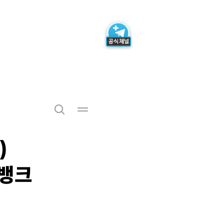
)
큰뱅크