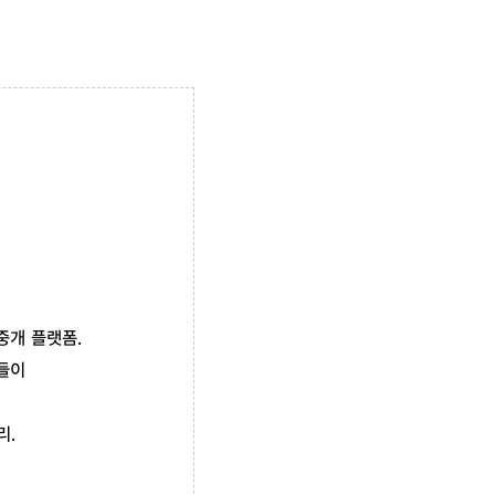
중개 플랫폼.
들이
리.