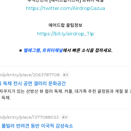
추억난민의 [에어드랍가즈아] 트위터 채널
https://twitter.com/AirdropGazua
에어드랍 꿀팁정보
https://bit.ly/airdrop_Tip
※
텔레그램,
트위터
채널
에서 빠른 소식을 접하세요.
om/p/entry/place/2063787708
광고
 독채 전시 공연 갤러리 문화공간
쿠지가 있는 산방산 뷰 컬러 독채. 커플, 대가족 추천 귤정원과 계절 꽃 
 독채.
m/p/entry/place/1377088033
광고
 풀빌라 반려견 동반 이국적 감성숙소