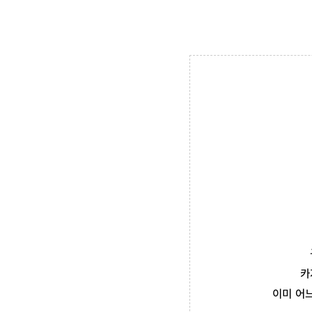
카
이미 어